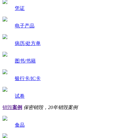
凭证
电子产品
病历/处方单
图书/书籍
银行卡/IC卡
试卷
销毁
案例
保密销毁，20年销毁案例
食品