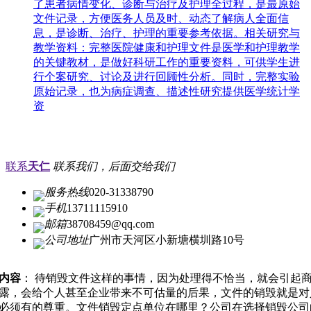
了患者病情变化、诊断与治疗及护理全过程，是最原始
文件记录，方便医务人员及时、动态了解病人全面信
息，是诊断、治疗、护理的重要参考依据。相关研究与
教学资料：完整医院健康和护理文件是医学和护理教学
的关键教材，是做好科研工作的重要资料，可供学生进
行个案研究、讨论及进行回顾性分析。同时，完整实验
原始记录，也为病症调查、描述性研究提供医学统计学
资
联系
天仁
联系我们，后面交给我们
服务热线
020-31338790
手机
13711115910
邮箱
38708459@qq.com
公司地址
广州市天河区小新塘横圳路10号
内容
： 待销毁文件这样的事情，因为处理得不恰当，就会引起
露，会给个人甚至企业带来不可估量的后果，文件的销毁就是对
必须有的尊重。文件销毁定点单位在哪里？公司在选择销毁公司