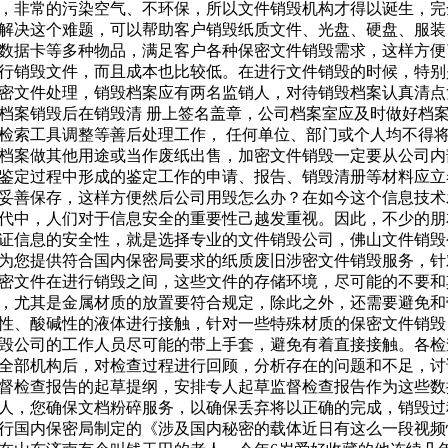
，非常的污染空气、不环保，所以文件销毁机构才得以诞生，完
解决这个难题，可以帮助客户销毁纸质文件、光盘、硬盘、服装
数据卡等多种物品，满足客户各种保密文件销毁需求，这样方便
行销毁文件，而且成本也比较低。在进行文件销毁的时候，特别
密文件处理，销毁档案应有两名监销人，对待销毁档案认真清点
档案销毁后在销毁清 册上签名盖章，公司档案室应及时做好档
检索工具调整等善后处理工作， 任何单位、部门或个人均不得
档案做其他用途或当作废纸出售，加密文件销毁一定要从公司内
鉴定过程中形成的鉴定工作的申请、报告、销毁清册等材料应立
妥善保存，这样方便然后公司用毁怎么办？在如今这个信息技术
代中，人们对于信息安全的重要性己越发重视。因此，不少的朋
证信息的安全性，就是选择专业的文件销毁公司，佛山文件销毁
为您提供符合国内保密局要求的纸质废旧涉密文件销毁服务，针
密文件在进行销毁之间，这些文件的存储环境，尽可能的不要和
，尤其是金属材质的放置要符合规定，除此之外，还需要避免和
性、酸碱性的液体进行接触，针对一些特殊材质的保密文件销毁
毁公司的工作人员尽可能的带上手套，避免有着直接接触。各检
全部机构后，对检查过程进行回顾，分析存在的问题和不足，讨
督检查报告的起草提纲，安排专人起草监督检查报告作为这些数
人，您确保文档粉碎服务，以确保丢弃将以正确的完成，销毁过
行国内保密局制定的《涉及国内秘密的载体近日有这么一段视频