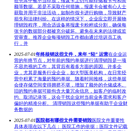
在仓库中被不当存放，报废卡上仍可能存储着卡号和余
额等数据。若是不采取任何措施，报废卡会被有心人士
获取并用于非法活动，如制作假卡进行购物，导致财产
损失和法律纠纷。在这样的情况下，企业应立即开展物
理销毁程序，用合适设备将报废卡粉粹或分割，确保每
张卡的数据部分都被充分破坏。避免在未来的法律或监
管审查。推荐企业每项销毁工作都由通过培训员工执
行，并
2025-07-01
年终核销这些文件，来年 “轻” 运营
在企业运
营的年终节点，对年前的预约单据进行清理销毁是一项
不容忽视的工作，其背后有着多方面的原因。许多企
业，尤其是服务行业企业，如大型医美机构，在日常经
营中积累了海量的预约单据。随着时间推移，这些单据
会使存储空间变得拥挤不堪，增加了额外的仓储成本。
旧的预约单据可能包含大量冗余信息，如客户的临时改
约、取消记录等，这会干扰企业对当前业务需求和客户
偏好的精准分析。 清理销毁这些预约单据有助于企业财
务数据的
2025-07-01
医院都有哪些文件需要销毁
医院文件重要性
具体表现在以下几点： 医院工作的依据：医院文件记载