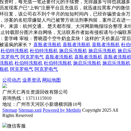
投资时，每充值一笔还要付元的手续费，充得越多亏得也就越多
员发现客户已“上钩”注册平台且充值后，就迅速拉黑客户的微信
环往复，该公司在不到个半月的短短时间内，已经诈骗资金余万
，涉案的名犯罪嫌疑人均已被警方依法刑事拘留，案件正在进一
中。来源：杭州交通.、楚天都市报、大河网新晚报综合整理 未
禁止转载部分图片来自网络，无法联系作者如有侵权请与小编联
：姜学峰 审核：曹晓霞个空牛奶盒卖块！这样的“天价废品”背
被逼疯的家长？
喜瓶者洗瓶机
喜瓶者洗瓶机
喜瓶者洗瓶机
杜伯
杜伯特洗瓶机
杜伯特洗瓶机
施启乐洗瓶机
施启乐洗瓶机
施启
阿克罗电气
阿克罗电气
喜瓶者洗瓶机
喜瓶者洗瓶机
喜瓶者洗瓶
洗瓶机
杜伯特洗瓶机
杜伯特洗瓶机
施启乐洗瓶机
施启乐洗瓶机
瓶机
阿克罗电气
阿克罗电气
公司动态
业界资讯
网站地图
广州天仁再生资源回收有限公司
咨询热线：13711115910
地址：广州市天河区小新塘横圳路10号
Sitemap
Sitemap.xml
Powered by MetInfo
Copyright 2025 All
Rights Reserved
微信客服