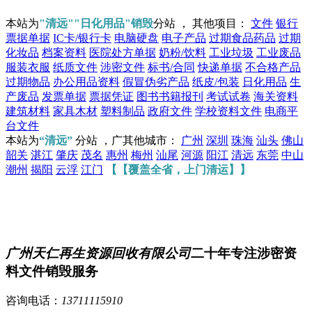
本站为
"清远""日化用品"销毁
分站 ， 其他项目：
文件
银行
票据单据
IC卡/银行卡
电脑硬盘
电子产品
过期食品药品
过期
化妆品
档案资料
医院处方单据
奶粉/饮料
工业垃圾
工业废品
服装衣服
纸质文件
涉密文件
标书/合同
快递单据
不合格产品
过期物品
办公用品资料
假冒伪劣产品
纸皮/包装
日化用品
生
产废品
发票单据
票据凭证
图书书籍报刊
考试试卷
海关资料
建筑材料
家具木材
塑料制品
政府文件
学校资料文件
电商平
台文件
本站为
“清远”
分站 ，广其他城市：
广州
深圳
珠海
汕头
佛山
韶关
湛江
肇庆
茂名
惠州
梅州
汕尾
河源
阳江
清远
东莞
中山
潮州
揭阳
云浮
江门
【【覆盖全省，上门清运】】
广州天仁再生资源回收有限公司
二十年专注涉密资
料文件销毁服务
咨询电话：
13711115910