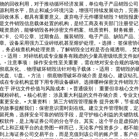
物的回收利用，对于推动循环经济发展，单位电子产品销毁公司
源利用水平，防止和减少环境污染，增强可持续发展动力，完善
回收体系，都具有重要意义。废弃电子元件哪里销毁？销毁报废
是文件销毁信息载体处置的机构，是经工商及有关部门注册登记
规资质的，能够销毁各种涉密文件档案、纸质资料、财务账册、
IC卡、公司公章、过期食品、服装销毁、电子产品、缺陷产品、
章。设备采用强力工业碎纸机甚至熔炉处理。◦ 选择： 签保密协
 ，务必核查机构处理资质，了解销毁全过程是否合规透明。. 焚
：◦ 适用： 对碎纸机或专业服务有顾虑的少量高密级纸质文件如
。◦ 注意事项： 操作安全性至关重要 ，需在绝对安全合规的场
彻底灰化。. 物理破坏销毁法针对电子载体：◦ 适用： 需销毁的
光盘、U盘。◦ 方法： 彻底物理破坏存储介质 是核心。建议钻孔
或在专业机构监督下用专用设备碾碎。选择哪种保密文件销毁方
在于 评估文件价值与风险成本：• 普通级别： 重要但非核心文
规粉碎机。• 核心机密： 涉及重大利益的文件存储介质，专业文
案更安全。• 大量资料： 第三方销毁管理服务 提升效率，节省
的故事提醒我们：保密意识需时刻在线。建立文件管理制度，定
留死角，选择安全可靠的销毁手段，是守护核心利益的关键防线
权软件，是上海证券公司的分仓平台。其实，这个平台是虚拟的
式上和正规平台的走势图一样而已，无论客户投资多少，都不能
到上海证券公司交易平台，而是充值到该公司的账户里，客户在