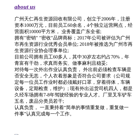
about us
广州天仁再生资源回收有限公司，创立于2006年，注册
资本1000万元，目前员工60余名，4个独立运营网点，经
营面积10000平方米， 业务覆盖广东全省;
拥有"密销" "密收"品牌商标；2017年公司被评估为广州
市再生资源行业优秀会员单位; 2018年被推选为广州市再
生资源行业协会理事单位;
目前公司拥有员工60多人，其中30岁左右约占70%，年
青富有干劲，求真而务实、做事麻利且稳妥;
对待每一次外出作业认真负责， 外出前必须检查车辆是
否安全无恙，个人衣着形象是否符合公司要求（公司规
定每一位员工作业时都必须戴好口罩，穿着得体，车辆
设备，定期检查，维护）; 现有外出运货司机四人，都是
久经车场拥有7-8年驾驶经验的专业人才。厂里叉车铲车
五名，废品分类员若干;
认真负责， 一直秉持着“简单的事情重复做，重复做一
件事”认真完成每一个工作。