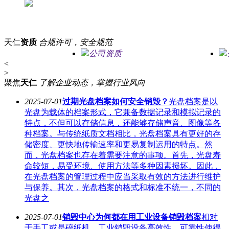
天仁
资质
合规许可，安全规范
公司资质
<
>
聚焦
天仁
了解企业动态，掌握行业风向
2025-07-01
过期光盘档案如何安全销毁？
光盘档案是以
光盘为载体的档案形式，它兼备数据记录和模拟记录的
特点，不但可以存储信息，还能够存储声音、图像等各
种档案。与传统纸质文档相比，光盘档案具有更好的存
储密度、更快地传输速率和更易复制运用的特点。然
而，光盘档案也存在着需要注意的事项。首先，光盘寿
命较短，易受环境、使用方法等多种因素损坏。因此，
在光盘档案的管理过程中应当采取有效的方法进行维护
与保养。其次，光盘档案的格式和标准不统一，不同的
光盘之
2025-07-01
销毁中心为何都在用工业设备销毁档案
相对
于手工或是碎纸机，工业销毁设备高效性、可靠性使得