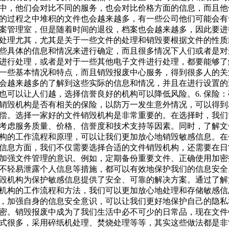
中，他们会对比不同的服务，也会对比价格方面的信息，而且他
的过程之中堆积的文件也会越来越多，有一些公司他们可能会有
案管理室，但是随着时间的退役，档案也会越来越多，因此要进
处理尤其，尤其是关于一些文件的处理和销毁要根据文件的性质
些具体的信息和情况来进行确定，而且很多情况下人们或者是对
进行处理，或者是对于一些其他电子文件进行处理，都要能够了
一些基本情况和特点，而且销毁报废中心服务，得到很多人的关
会越来越多的了解到这些实际的信息和情况，并且在进行设置的
也可以让人们越，选择信誉良好的机构可以降低风险。6. 保险：
销毁机构是否有相关的保险，以防万一发生意外情况，可以得到
偿。选择一家好的文件销毁机构是非常重要的。在选择时，我们
考虑服务质量、价格、信誉度和技术支持等因素。同时，了解文
构的工作流程和原理，可以让我们更加放心地销毁敏感信息。在
信息方面，我们不仅需要选择合适的文件销毁机构，还需要在日
加强文件管理的意识。例如，定期备份重要文件、正确使用加密
不轻易泄露个人信息等措施，都可以有效地保护我们的信息安全
毁机构为保护敏感信息提供了安全、可靠的解决方案。通过了解
机构的工作流程和方法，我们可以更加放心地处理和存储敏感信
，加强自身的信息安全意识，可以让我们更好地保护自己的隐私
密。销毁报废中成为了我们生活中必不可少的日常品，现在文件
式很多，采用碎纸机处理、焚烧处理等等，其实这些做法都是非