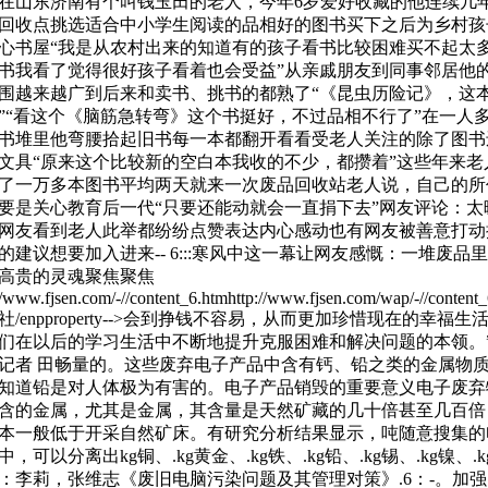
在山东济南有个叫钱玉田的老人，今年6岁爱好收藏的他连续几
回收点挑选适合中小学生阅读的品相好的图书买下之后为乡村孩
心书屋“我是从农村出来的知道有的孩子看书比较困难买不起太
书我看了觉得很好孩子看着也会受益”从亲戚朋友到同事邻居他
围越来越广到后来和卖书、挑书的都熟了“《昆虫历险记》，这
”“看这个《脑筋急转弯》这个书挺好，不过品相不行了”在一人
书堆里他弯腰拾起旧书每一本都翻开看看受老人关注的除了图书
文具“原来这个比较新的空白本我收的不少，都攒着”这些年来老
了一万多本图书平均两天就来一次废品回收站老人说，自己的所
要是关心教育后一代“只要还能动就会一直捐下去”网友评论：太
网友看到老人此举都纷纷点赞表达内心感动也有网友被善意打动
的建议想要加入进来-- 6:::寒风中这一幕让网友感慨：一堆废品
高贵的灵魂聚焦聚焦
//www.fjsen.com/-//content_6.htmhttp://www.fjsen.com/wap/-//content
社/enpproperty-->会到挣钱不容易，从而更加珍惜现在的幸福生
们在以后的学习生活中不断地提升克服困难和解决问题的本领。”
记者 田畅量的。这些废弃电子产品中含有钙、铅之类的金属物
知道铅是对人体极为有害的。电子产品销毁的重要意义电子废弃
含的金属，尤其是金属，其含量是天然矿藏的几十倍甚至几百倍
本一般低于开采自然矿床。有研究分析结果显示，吨随意搜集的
中，可以分离出kg铜、.kg黄金、.kg铁、.kg铅、.kg锡、.kg镍、.k
：李莉，张维志《废旧电脑污染问题及其管理对策》.6：-。加