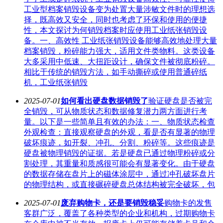
工业型档案销毁设备变为处置大量涉敏文件时的理想选
择，既高效又安全，同时也考虑了环保和使用的便捷
性，本文探讨为何销毁档案时应使用工业纸张销毁设
备。一、高效性 工业纸张销毁设备能够高效地处理大量
档案销毁，粉碎能力强大，适用文件类物料。这类设备
大多采用中低速、大扭距设计，确保文件被彻底粉碎。
相比于传统的销毁方法，如手动撕碎或使用普通碎纸
机，工业纸张销毁
2025-07-01
如何看出硬盘数据销毁了
验证硬盘是否被完
全销毁，可从物质状态和数据修复潜力两方面进行考
量。以下是一些简单且有效的办法：一、物质状态检查
外观检查：直接观察硬盘的外观，看是否有显著的物理
破坏痕迹，如开裂、冲孔、分割、粉碎等。这些痕迹是
硬盘被物理销毁的证据。若是硬盘已通过物理粉碎或分
割处理，其重量和质感很可能会有显著变化。由于硬盘
的数据存储在盘片上的磁体涂层中，通过冲孔破坏盘片
的物理结构，或直接碾碎硬盘总体结构被完全破坏，包
2025-07-01
废弃购物卡，还是要销毁稳妥
购物卡的发售
客群广泛，覆盖了各种类型的企业和机构，过期购物卡